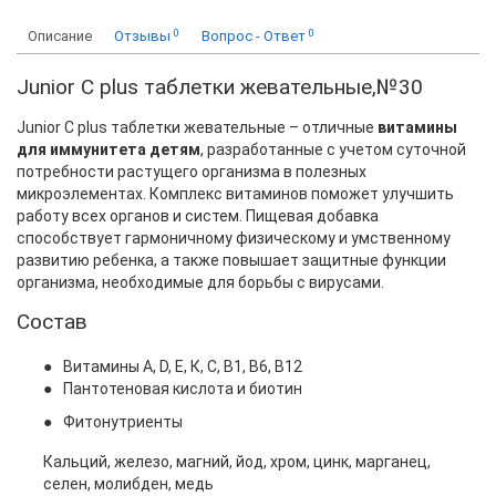
0
0
Описание
Отзывы
Вопрос - Ответ
Junior C plus таблетки жевательные,№30
Junior C plus таблетки жевательные – отличные
витамины
для иммунитета детям
, разработанные с учетом суточной
потребности растущего организма в полезных
микроэлементах. Комплекс витаминов поможет улучшить
работу всех органов и систем. Пищевая добавка
способствует гармоничному физическому и умственному
развитию ребенка, а также повышает защитные функции
организма, необходимые для борьбы с вирусами.
Состав
●
Витамины А, D, Е, К, С, В1, В6, В12
●
Пантотеновая кислота и биотин
●
Фитонутриенты
Кальций, железо, магний, йод, хром, цинк, марганец,
селен, молибден, медь